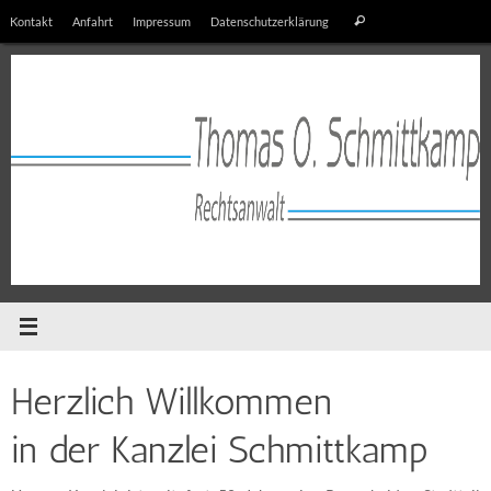
Zum
Suchen
Kontakt
Anfahrt
Impressum
Datenschutzerklärung
Suchen
Inhalt
nach:
springen
Herzlich Willkommen
in der Kanzlei Schmittkamp