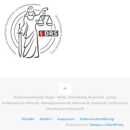
Rechtsanwaltskanzlei Rieger - Weihe - Schmittkamp, Remscheid - Lennep
Fachanwälte für Mietrecht, Wohneigentumsrecht, Arbeitsrecht, Sozialrecht, Familienrecht,
Erbrecht und Verkehrsrecht
Kontakt
Anfahrt
Impressum
Datenschutzerklärung
Präsentiert von
Tempera
&
WordPress.